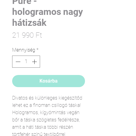
Pure -
hologramos nagy
hátizsák
Ár
21 990 Ft
Mennyiség
*
Kosárba
Divatos és különleges kiegészítőd
lehet ez a finoman csillogó táska!
Hologramos, kígyómintás vegán
bőr a táska szögletes fedélrésze,
amit a háti táska többi részén
törtfehér színű textilbőrrel