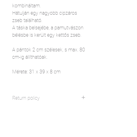
kombináltam.
Hátulján egy nagyobb cipzáros
zseb található.
A táska belsejébe, a pamutvászon
bélésbe is került egy kettős zseb.
A pántok 2 cm szélesek, s max. 80
cm-ig állíthatóak.
Mérete: 31 x 39 x 8 cm
Return policy
Ha nem elégedett a termékkel, 14
munkanapon visszaküldheti
(kifogástalan állapotban) és az ára
visszatérítésre kerül. / If you are