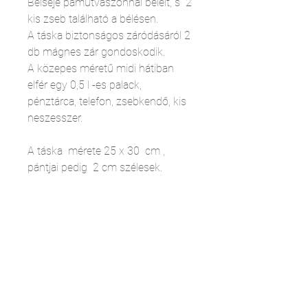
Belseje pamutvászonnal bélelt, s 2
kis zseb található a bélésen.
A táska biztonságos záródásáról 2
db mágnes zár gondoskodik.
A közepes méretű midi hátiban
elfér egy 0,5 l -es palack,
pénztárca, telefon, zsebkendő, kis
neszesszer.
A táska mérete 25 x 30 cm ,
pántjai pedig 2 cm szélesek.