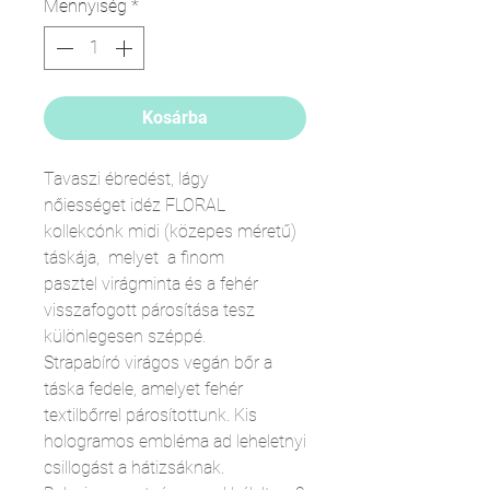
Mennyiség
*
Kosárba
Tavaszi ébredést, lágy
nőiességet idéz FLORAL
kollekcónk midi (közepes méretű)
táskája, melyet a finom
pasztel virágminta és a fehér
visszafogott párosítása tesz
különlegesen széppé.
Strapabíró virágos vegán bőr a
táska fedele, amelyet fehér
textilbőrrel párosítottunk. Kis
hologramos embléma ad leheletnyi
csillogást a hátizsáknak.