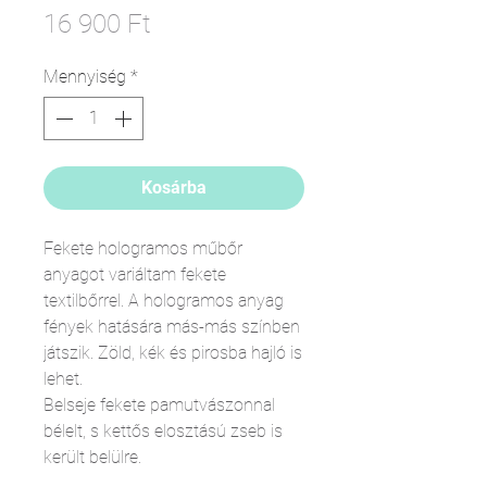
Ár
16 900 Ft
Mennyiség
*
Kosárba
Fekete hologramos műbőr
anyagot variáltam fekete
textilbőrrel. A hologramos anyag
fények hatására más-más színben
játszik. Zöld, kék és pirosba hajló is
lehet.
Belseje fekete pamutvászonnal
bélelt, s kettős elosztású zseb is
került belülre.